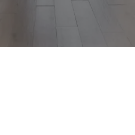
Nous trouver
Centre commercial Les Coteaux, Avenue Appenweier
37270
Montlouis-sur-Loire